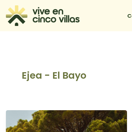
Ir
al
C
contenido
Ejea - El Bayo