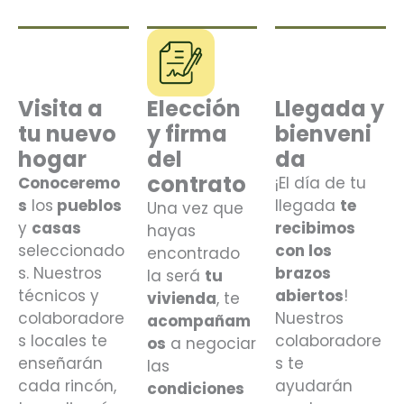
Visita a
Elección
Llegada y
tu nuevo
y firma
bienveni
hogar
del
da
contrato
Conoceremo
¡El día de tu
s
los
pueblos
llegada
te
Una vez que
y
casas
recibimos
hayas
seleccionado
con los
encontrado
s. Nuestros
brazos
la será
tu
técnicos y
abiertos
!
vivienda
, te
colaboradore
Nuestros
acompañam
s locales te
colaboradore
os
a negociar
enseñarán
s te
las
cada rincón,
ayudarán
condiciones