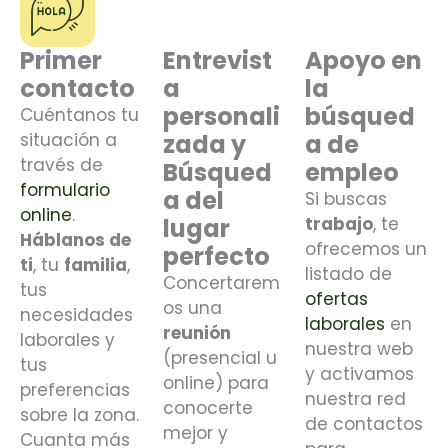
Primer
Entrevist
Apoyo en
contacto
a
la
personali
búsqued
Cuéntanos tu
situación a
zada y
a de
través de
Búsqued
empleo
formulario
a del
Si buscas
online
.
lugar
trabajo
, te
Háblanos de
ofrecemos un
perfecto
ti
, tu
familia
,
listado de
Concertarem
tus
ofertas
os una
necesidades
laborales
en
reunión
laborales y
nuestra web
(presencial u
tus
y activamos
online) para
preferencias
nuestra red
conocerte
sobre la zona.
de contactos
mejor y
Cuanta más