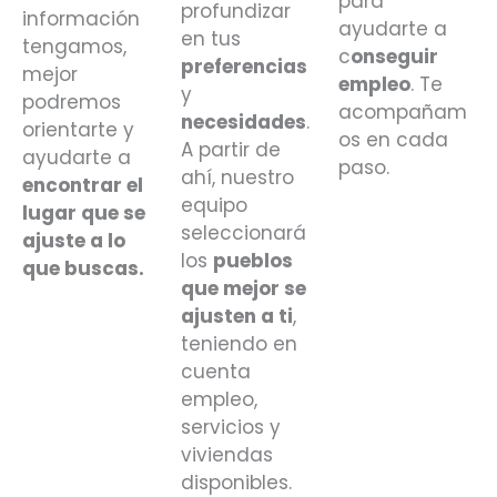
para
profundizar
información
ayudarte a
en tus
tengamos,
c
onseguir
preferencias
mejor
empleo
. Te
y
podremos
acompañam
necesidades
.
orientarte y
os en cada
A partir de
ayudarte a
paso.
ahí, nuestro
encontrar el
equipo
lugar que se
seleccionará
ajuste a lo
los
pueblos
que buscas.
que mejor se
ajusten a ti
,
teniendo en
cuenta
empleo,
servicios y
viviendas
disponibles.