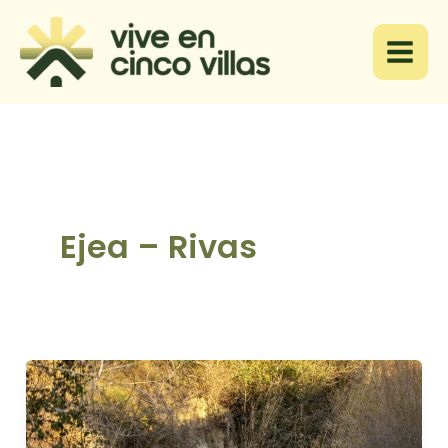
Ir
al
contenido
Ejea – Rivas