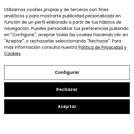
Organiza
Utilizamos cookies propias y de terceros con fines
analíticos y para mostrarte publicidad personalizada en
función de un perfil elaborado a partir de tus hábitos de
navegación. Puedes personalizar tus preferencias pulsando
en "Configurar", aceptar todas las cookies haciendo clic en
"Aceptar", o rechazarlas seleccionando "Rechazar". Para
más información consulta nuestra
Política de Privacidad y
Cookies
.
Plaza de la Diputación 4,
Ejea de los Caballeros (Zaragoza)
Configurar
vivienda@adefo.com
+34 976 67 72 72
Rechazar
Copyright © 2026 | Vive en Cinco Villas
Aceptar
Aviso Legal