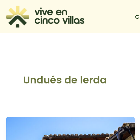
Ir
al
C
contenido
Undués de lerda