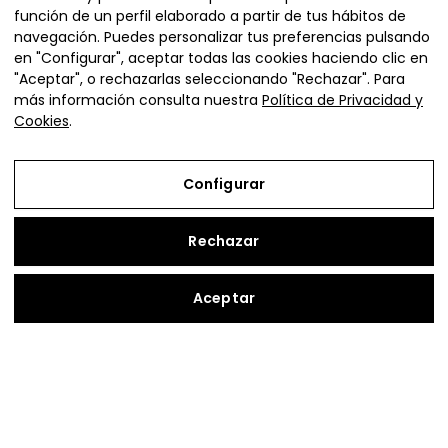
función de un perfil elaborado a partir de tus hábitos de
navegación. Puedes personalizar tus preferencias pulsando
en "Configurar", aceptar todas las cookies haciendo clic en
"Aceptar", o rechazarlas seleccionando "Rechazar". Para
más información consulta nuestra
Política de Privacidad y
Cookies
.
Plaza de la Diputación 4,
Ejea de los Caballeros (Zaragoza)
Configurar
vivienda@adefo.com
+34 976 67 72 72
Rechazar
Copyright © 2026 | Vive en Cinco Villas
Aceptar
Aviso Legal
Política de Privacidad y Cookies
Configurar