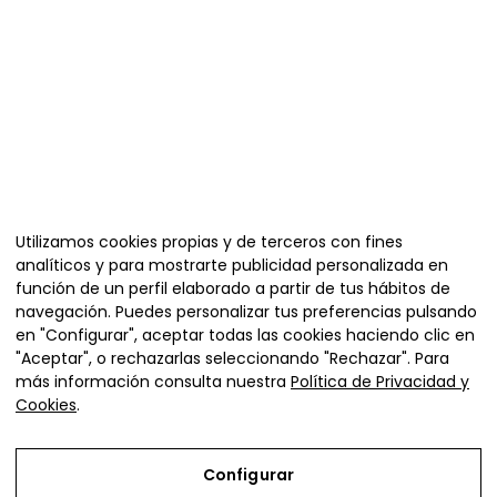
Organiza
Utilizamos cookies propias y de terceros con fines
analíticos y para mostrarte publicidad personalizada en
función de un perfil elaborado a partir de tus hábitos de
navegación. Puedes personalizar tus preferencias pulsando
en "Configurar", aceptar todas las cookies haciendo clic en
"Aceptar", o rechazarlas seleccionando "Rechazar". Para
más información consulta nuestra
Política de Privacidad y
Cookies
.
Plaza de la Diputación 4,
Ejea de los Caballeros (Zaragoza)
Configurar