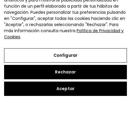
analíticos y para mostrarte publicidad personalizada en
función de un perfil elaborado a partir de tus hábitos de
navegación. Puedes personalizar tus preferencias pulsando
en "Configurar", aceptar todas las cookies haciendo clic en
"Aceptar", o rechazarlas seleccionando "Rechazar". Para
más información consulta nuestra
Política de Privacidad y
Cookies
.
Plaza de la Diputación 4,
Ejea de los Caballeros (Zaragoza)
Configurar
vivienda@adefo.com
+34 976 67 72 72
Rechazar
Copyright © 2026 | Vive en Cinco Villas
Aceptar
Aviso Legal
Política de Privacidad y Cookies
Configurar