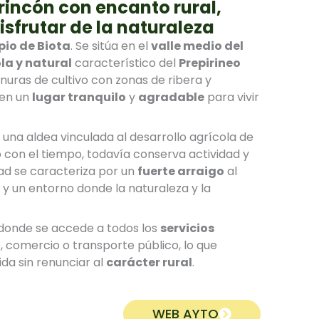
rincón con encanto rural,
isfrutar de la naturaleza
pio de Biota
. Se sitúa en el
valle medio del
la y natural
característico del
Prepirineo
uras de cultivo con zonas de ribera y
 en un
lugar tranquilo
y
agradable
para vivir
 una aldea vinculada al desarrollo agrícola de
o con el tiempo, todavía conserva actividad y
dad se caracteriza por un
fuerte arraigo
al
y un entorno donde la naturaleza y la
 donde se accede a todos los
servicios
, comercio o transporte público, lo que
da sin renunciar al
carácter rural
.
WEB AYTO