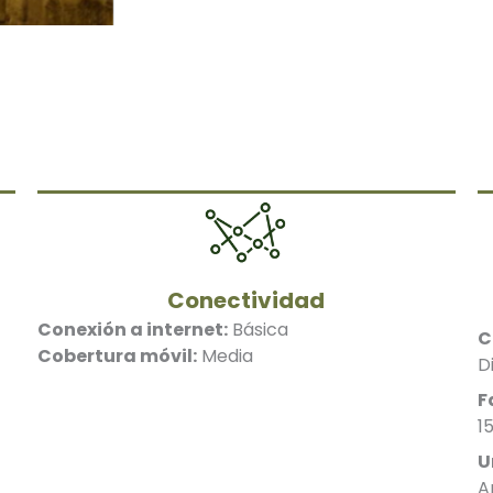
Conectividad
Conexión a internet:
Básica
C
Cobertura móvil:
Media
D
F
1
U
A