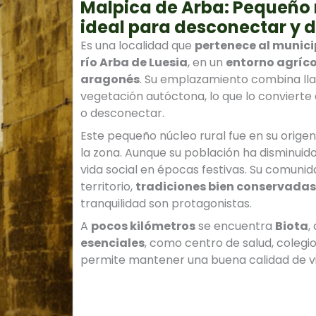
Malpica de Arba: Pequeño 
ideal para desconectar y d
Es una localidad que
pertenece al munici
río Arba de Luesia
, en un
entorno agríco
aragonés
. Su emplazamiento combina llan
vegetación autóctona, lo que lo convierte
o desconectar.
Este pequeño núcleo rural fue en su origen
la zona. Aunque su población ha disminuid
vida social en épocas festivas. Su comuni
territorio,
tradiciones bien conservadas
tranquilidad son protagonistas.
A
pocos kilómetros
se encuentra
Biota
,
esenciales
, como centro de salud, colegio
permite mantener una buena calidad de vi