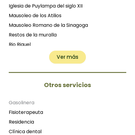
Iglesia de Puylampa del siglo XII
Mausoleo de los Atilios
Mausoleo Romano de la Sinagoga
Restos de la muralla
Rio Riguel
Embalse de Valdelafuén
Ver más
Estanca de Bueta
Pantanico de El Vedado
Pozo de hielo (Castillo)
Otros servicios
Madre de la fuente
Cercanía a la Bardena aragonesa
Gasolinera
Fuente Vieja
Fisioterapeuta
Lavadero y abrevadero
Residencia
Clínica dental