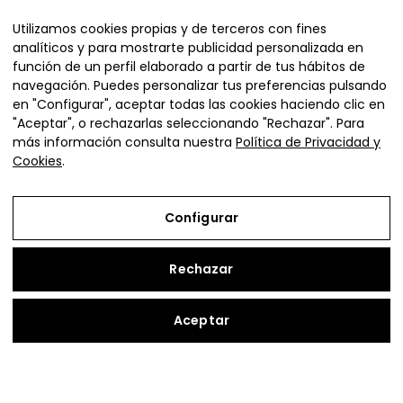
Organiza
Utilizamos cookies propias y de terceros con fines
analíticos y para mostrarte publicidad personalizada en
función de un perfil elaborado a partir de tus hábitos de
navegación. Puedes personalizar tus preferencias pulsando
en "Configurar", aceptar todas las cookies haciendo clic en
"Aceptar", o rechazarlas seleccionando "Rechazar". Para
más información consulta nuestra
Política de Privacidad y
Cookies
.
Plaza de la Diputación 4,
Ejea de los Caballeros (Zaragoza)
Configurar
vivienda@adefo.com
+34 976 67 72 72
Rechazar
Copyright © 2026 | Vive en Cinco Villas
Aceptar
Aviso Legal