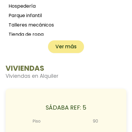
Hospedería
Parque infantil
Talleres mecánicos
Tienda de ropa
Empresas de construcción
Ver más
Fontanero
Electricista
VIVIENDAS
Ferretería
Viviendas en Alquiler
Floristerias
Pubs
Oficina de turismo
SÁDABA REF: 5
Estanco
Carpintería
Piso
90