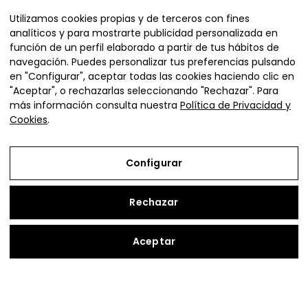
Utilizamos cookies propias y de terceros con fines
analíticos y para mostrarte publicidad personalizada en
función de un perfil elaborado a partir de tus hábitos de
navegación. Puedes personalizar tus preferencias pulsando
en "Configurar", aceptar todas las cookies haciendo clic en
"Aceptar", o rechazarlas seleccionando "Rechazar". Para
más información consulta nuestra
Política de Privacidad y
Cookies
.
Plaza de la Diputación 4,
Ejea de los Caballeros (Zaragoza)
Configurar
vivienda@adefo.com
+34 976 67 72 72
Rechazar
Copyright © 2026 | Vive en Cinco Villas
Aceptar
Aviso Legal