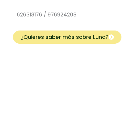
626318176 / 976924208
¿Quieres saber más sobre
Luna
?
Organiza