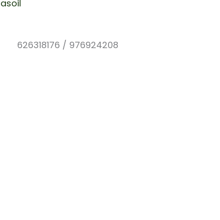
asoil
626318176 / 976924208