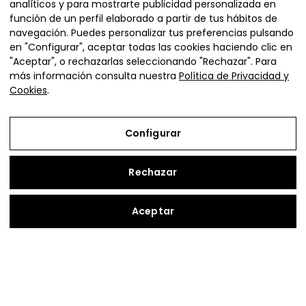
analíticos y para mostrarte publicidad personalizada en
función de un perfil elaborado a partir de tus hábitos de
navegación. Puedes personalizar tus preferencias pulsando
en "Configurar", aceptar todas las cookies haciendo clic en
"Aceptar", o rechazarlas seleccionando "Rechazar". Para
más información consulta nuestra
Política de Privacidad y
Cookies
.
Plaza de la Diputación 4,
Ejea de los Caballeros (Zaragoza)
Configurar
vivienda@adefo.com
+34 976 67 72 72
Rechazar
Copyright © 2026 | Vive en Cinco Villas
Aceptar
Aviso Legal
Política de Privacidad y Cookies
Configurar